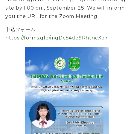
site by 1:00 pm, September 28. We will inform
you the URL for the Zoom Meeting.
申込フォーム：
https://forms.gle/mgDc54de9RhtncXo7