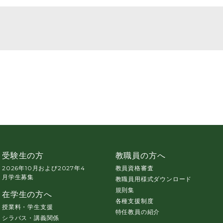
受験生の方
教職員の方へ
2026年10月および2027年4
教員資格審査
月学生募集
教職員用様式ダウンロード
規則集
在学生の方へ
各種支援制度
授業料・学生支援
特任教員の紹介
シラバス・講義関係