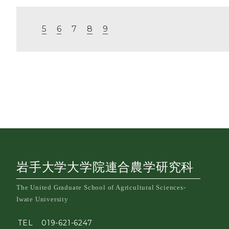
5
6
7
8
9
岩手大学大学院連合農学研究科
The United Graduate School of Agricultural Sciences-
Iwate University
TEL
019-621-6247