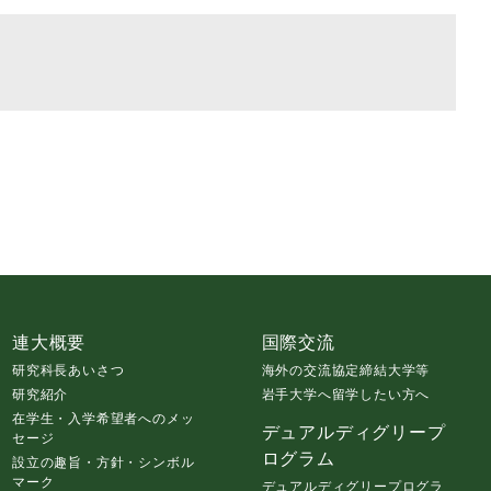
連大概要
国際交流
研究科長あいさつ
海外の交流協定締結大学等
研究紹介
岩手大学へ留学したい方へ
在学生・入学希望者へのメッ
デュアルディグリープ
セージ
ログラム
設立の趣旨・方針・シンボル
マーク
デュアルディグリープログラ