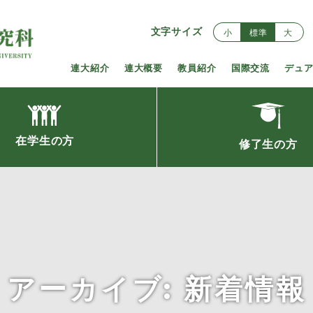
文字サイズ
小
標準
大
連大紹介
連大概要
教員紹介
国際交流
デュ
在学生の方
修了生の方
アーカイブ:
新着情報