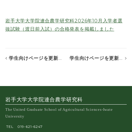
岩手大学大学院連合農学研究科2026年10月入学者選
抜試験（渡日前入試）の合格発表を掲載しました
学生向けページを更新しました。（佐藤陽国際奨学財団秋募集（2026年10⽉期及び2027年4⽉期 秋募集）のお知らせ）
学生向けページを更新しました。（授業料の口座引落日のお知らせ(８月)）
岩手大学大学院連合農学研究科
The United Graduate School of Agricultural Sciences-Iwate
University
TEL
019-621-6247